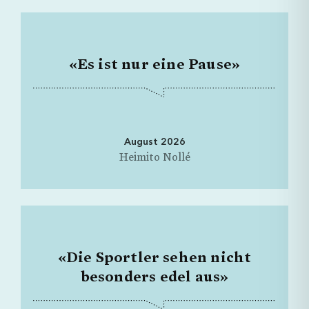
Ich möchte keine Angabe machen.
Schliessen
Jetzt Senden
«Es ist nur eine Pause»
Hiermit gebe ich brefmagazin.ch die Erlaubnis,
meine Daten aus diesem Formular zu nutzen.
Jetzt abonnieren
August 2026
Heimito Nollé
«Die Sportler sehen nicht
besonders edel aus»