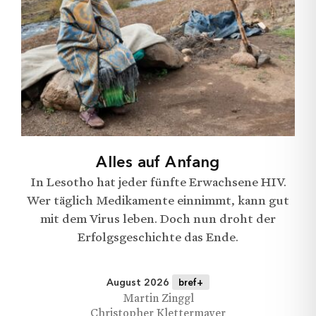
Ich möchte keine Angabe machen.
Schliessen
Jetzt Senden
Hiermit gebe ich brefmagazin.ch die Erlaubnis,
meine Daten aus diesem Formular zu nutzen.
Jetzt abonnieren
Alles auf Anfang
In Lesotho hat jeder fünfte Erwachsene HIV.
Wer täglich Medikamente einnimmt, kann gut
mit dem Virus leben. Doch nun droht der
Erfolgsgeschichte das Ende.
August 2026
bref+
Martin Zinggl
Christopher Klettermayer