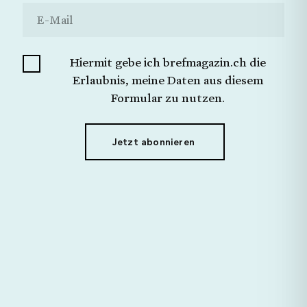
Ich möchte keine Angabe machen.
Schliessen
Jetzt Senden
Hiermit gebe ich brefmagazin.ch die
Hiermit gebe ich brefmagazin.ch die Erlaubnis,
meine Daten aus diesem Formular zu nutzen.
Erlaubnis, meine Daten aus diesem
Formular zu nutzen.
Jetzt abonnieren
Jetzt abonnieren