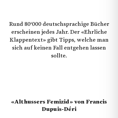
Ich möchte keine Angabe machen.
Schliessen
Jetzt Senden
Rund 80‘000 deutschsprachige Bücher
Hiermit gebe ich brefmagazin.ch die Erlaubnis,
meine Daten aus diesem Formular zu nutzen.
erscheinen jedes Jahr. Der «Ehrliche
Klappentext» gibt Tipps, welche man
sich auf keinen Fall entgehen lassen
Jetzt abonnieren
sollte.
«Althussers Femizid» von Francis
Dupuis-Déri