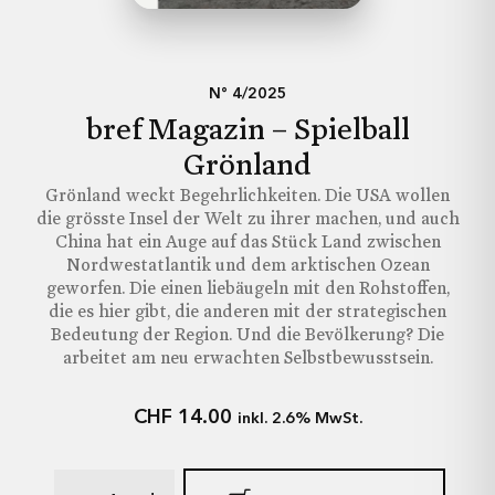
Ich möchte keine Angabe machen.
Schliessen
Jetzt Senden
N° 4/2025
Hiermit gebe ich brefmagazin.ch die Erlaubnis,
bref Magazin – Spielball
meine Daten aus diesem Formular zu nutzen.
Grönland
Grönland weckt Begehrlichkeiten. Die USA wollen
Jetzt abonnieren
die grösste Insel der Welt zu ihrer machen, und auch
China hat ein Auge auf das Stück Land zwischen
Nordwestatlantik und dem arktischen Ozean
geworfen. Die einen liebäugeln mit den Rohstoffen,
die es hier gibt, die anderen mit der strategischen
Bedeutung der Region. Und die Bevölkerung? Die
arbeitet am neu erwachten Selbstbewusstsein.
CHF
14.00
inkl. 2.6% MwSt.