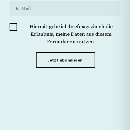
Ich möchte keine Angabe machen.
Schliessen
Jetzt Senden
Hiermit gebe ich brefmagazin.ch die
Hiermit gebe ich brefmagazin.ch die Erlaubnis,
meine Daten aus diesem Formular zu nutzen.
Erlaubnis, meine Daten aus diesem
Formular zu nutzen.
Jetzt abonnieren
Jetzt abonnieren