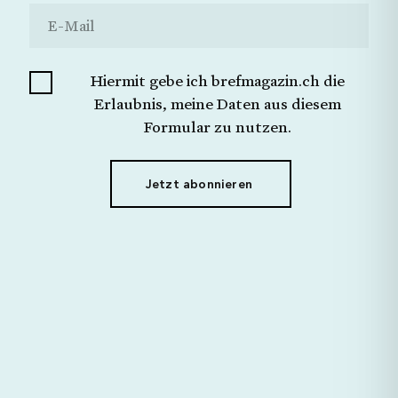
Ich möchte keine Angabe machen.
Schliessen
Jetzt Senden
Hiermit gebe ich brefmagazin.ch die
Hiermit gebe ich brefmagazin.ch die Erlaubnis,
meine Daten aus diesem Formular zu nutzen.
Erlaubnis, meine Daten aus diesem
Formular zu nutzen.
Jetzt abonnieren
Jetzt abonnieren