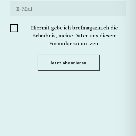
Ich möchte keine Angabe machen.
Schliessen
Jetzt Senden
Hiermit gebe ich brefmagazin.ch die
Hiermit gebe ich brefmagazin.ch die Erlaubnis,
meine Daten aus diesem Formular zu nutzen.
Erlaubnis, meine Daten aus diesem
Formular zu nutzen.
Jetzt abonnieren
Jetzt abonnieren