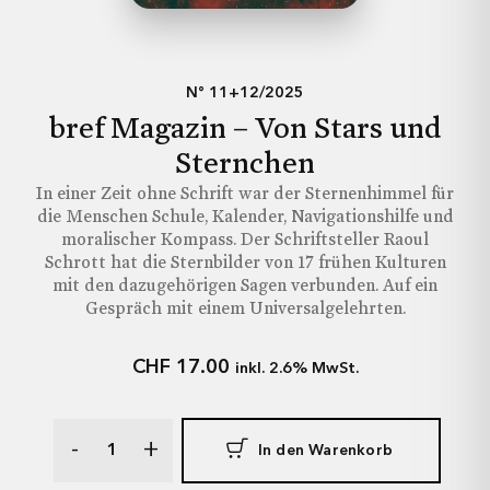
Ich möchte keine Angabe machen.
Schliessen
Jetzt Senden
N° 11+12/2025
Hiermit gebe ich brefmagazin.ch die Erlaubnis,
bref Magazin – Von Stars und
meine Daten aus diesem Formular zu nutzen.
Sternchen
In einer Zeit ohne Schrift war der Sternenhimmel für
Jetzt abonnieren
die Menschen Schule, Kalender, Navigationshilfe und
moralischer Kompass. Der Schriftsteller Raoul
Schrott hat die Sternbilder von 17 frühen Kulturen
mit den dazugehörigen Sagen verbunden. Auf ein
Gespräch mit einem Universalgelehrten.
CHF
17.00
inkl. 2.6% MwSt.
-
+
In den Warenkorb