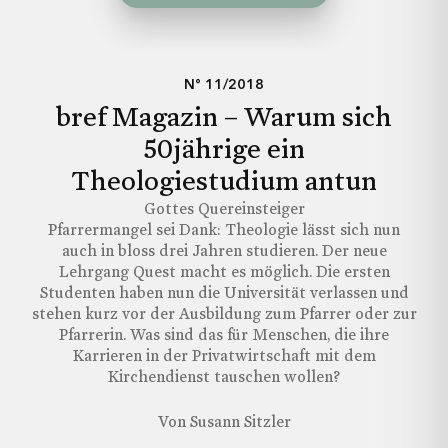
Ich möchte keine Angabe machen.
Schliessen
Jetzt Senden
N° 11/2018
Hiermit gebe ich brefmagazin.ch die Erlaubnis,
bref Magazin – Warum sich
meine Daten aus diesem Formular zu nutzen.
50jährige ein
Theologiestudium antun
Jetzt abonnieren
Gottes Quereinsteiger
Pfarrermangel sei Dank: Theologie lässt sich nun
auch in bloss drei Jahren studieren. Der neue
Lehrgang Quest macht es möglich. Die ersten
Studenten haben nun die Universität verlassen und
stehen kurz vor der Ausbildung zum Pfarrer oder zur
Pfarrerin. Was sind das für Menschen, die ihre
Karrieren in der Privatwirtschaft mit dem
Kirchendienst tauschen wollen?
Von Susann Sitzler