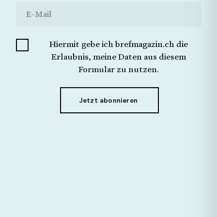
Ich möchte keine Angabe machen.
Schliessen
Jetzt Senden
Hiermit gebe ich brefmagazin.ch die
Hiermit gebe ich brefmagazin.ch die Erlaubnis,
meine Daten aus diesem Formular zu nutzen.
Erlaubnis, meine Daten aus diesem
Formular zu nutzen.
Jetzt abonnieren
Jetzt abonnieren