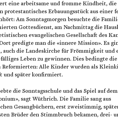
ert eine arbeitsame und fromme Kindheit, die 
n protestantisches Erbauungsstück aus einer 
anhört: Am Sonntagmorgen besuchte die Famili
mierten Gottesdienst, am Nachmittag die Haus
etistischen evangelischen Gesellschaft des Ka
Dort predigte man die «innere Mission». Es gi
, auch die Landeskirche für Frömmigkeit und 
fälliges Leben zu gewinnen. Dies bedingte di
n Reformierten: Alle Kinder wurden als Kleink
t und später konfirmiert.
iebte die Sonntagsschule und das Spiel auf dem
nium», sagt Wüthrich. Die Familie sang aus
ichen Gesangbüchern, erst zweistimmig, später
rsten Brüder den Stimmbruch bekamen, drei- u