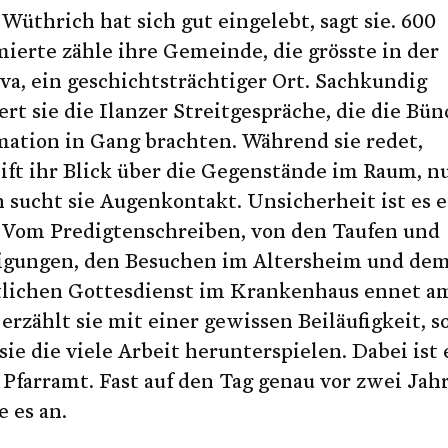
Wüthrich hat sich gut eingelebt, sagt sie. 600
ierte zähle ihre Gemeinde, die grösste in der
va, ein geschichtsträchtiger Ort. Sachkundig
ert sie die Ilanzer Streitgespräche, die die Bü
mation in Gang brachten. Während sie redet,
ft ihr Blick über die Gegenstände im Raum, n
Newsletter-Anmeldung
Newsletter-Anmeldung
 sucht sie Augenkontakt. Unsicherheit ist es 
ine bref Geschichte m
. Vom Predigtenschreiben, von den Taufen und
ine bref Geschichte m
igungen, den Besuchen im Altersheim und de
verpassen!
verpassen!
lichen Gottesdienst im Krankenhaus ennet a
 sich an, um Inhalte mit Lesezeichen 
Inhalt für Abonnenten
en die bref Inhalte zu wenig.
erzählt sie mit einer gewissen Beiläufigkeit, so
ment ist mir zu teuer.
sie die viele Arbeit herunterspielen. Dabei ist 
t einem Konto können Inhaltsseiten mit Lesez
Geschichten
 Pfarramt. Fast auf den Tag genau vor zwei Jah
eme beim Zugriff auf die bref Inhalte.
Frühling im Herbst
e es an.
r Zustellung des bref Magazins durch die Post.