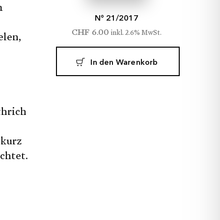
m
N° 21/2017
CHF
6.00
inkl. 2.6% MwSt.
elen,
In den Warenkorb
thrich
 kurz
chtet.