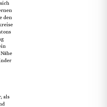
sich
fernen
e den
kreise
ntons
ng
ein
e Nähe
inder
, als
nd