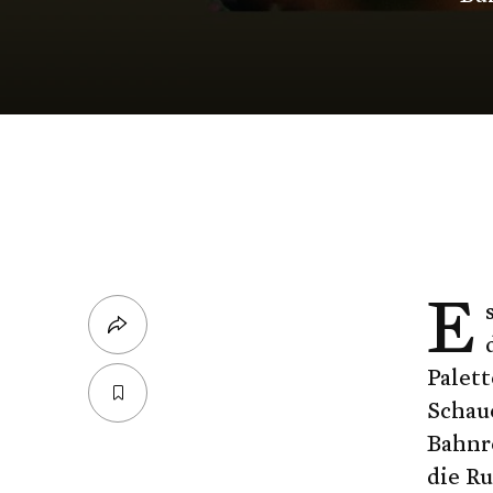
E
Palet
Schaue
Bahnre
die R