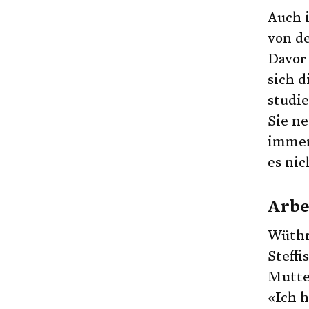
Ich kündige das
Auch i
von de
Umstellung auf 
Davor 
Ich möchte kei
sich d
studie
Hier
Sie ne
Schliessen
immer 
es nic
Arbe
Wüthr
Steff
Mutter
«Ich h