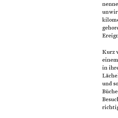
nenne
unwirt
kilome
gehor
Ereign
Kurz v
einem
in ih
Lächel
und so
Bücher
Besuc
richti