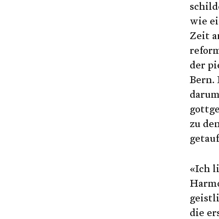
schild
wie ei
Zeit 
refor
der pi
Bern. 
darum
gottge
zu de
getauf
«Ich l
Harmo
geistl
die e