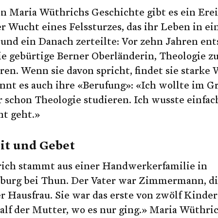
 bref Abonnement altershalber oder in folge Kr
n Maria Wüthrichs Geschichte gibt es ein Ere
r Wucht eines Felssturzes, das ihr Leben in ei
ein anderes bref Abonnement.
und ein Danach zerteilte: Vor zehn Jahren ent
ne Angabe machen.
ie gebürtige Berner Oberländerin, Theologie z
Jetzt Senden
Hiermit gebe ich brefmagazin.ch die
ren. Wenn sie davon spricht, findet sie starke 
mit gebe ich brefmagazin.ch die Erlaubnis, me
Jetzt Senden
Melden Sie sich jetzt beim bref Magazin an!
Erlaubnis, meine Daten aus diesem
nnt es auch ihre «Berufung»: «Ich wollte im 
Jetzt Senden
aus diesem Formular zu nutzen.
Formular zu nutzen.
schon Theologie studieren. Ich wusste einfach
ht geht.»
Jetzt abonnieren
Jetzt abonnieren
it und Gebet
ich stammt aus einer Handwerkerfamilie in
isburg bei Thun. Der Vater war Zimmermann, d
 Hausfrau. Sie war das erste von zwölf Kinder
alf der Mutter, wo es nur ging.» Maria Wüthri