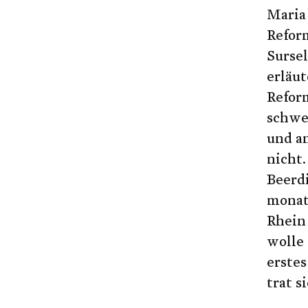
Maria 
Reform
Sursel
erläut
Refor
schwei
und an
Ke
nicht
Ke
Beerd
monat
Melden Sie
Mich interessier
Rhein 
Das bref Abonne
wolle 
Nur Benutzer mi
erstes
Technische Probl
trat si
Probleme bei de