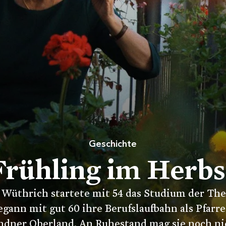
Geschichte
Frühling im Herbs
 Wüthrich startete mit 54 das Studium der The
gann mit gut 60 ihre Berufslaufbahn als Pfarr
ndner Oberland. An Ruhestand mag sie noch ni