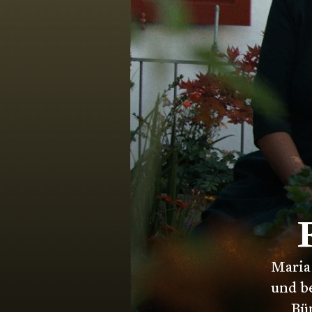
Maria
und be
Bü