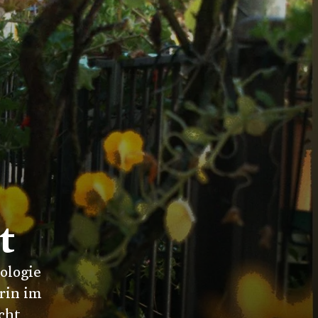
t
ologie
erin im
cht