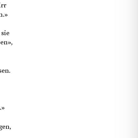
irr
n.»
 sie
len»,
sen.
.»
gen,