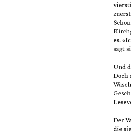
viers
zuers
Schon 
Kirchg
es. «I
sagt s
Und da
Doch 
Wäsch
Gesch
Leseve
Der Va
die si