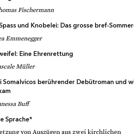
homas Fischermann
, Spass und Knobelei: Das grosse bref-Sommer
ea Emmenegger
weifel: Eine Ehrenrettung
scale Müller
 Somalvicos berührender Debütroman und wi
kam
nessa Buff
te Sprache*
etzung von Auszügen aus zwei kirchlichen