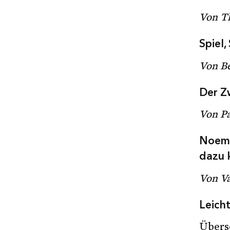
Von T
Spiel
Von B
Der Z
Von Pa
Noemi
dazu 
Von Va
Leich
Übers