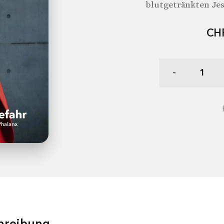
blutgetränkten Je
CH
-