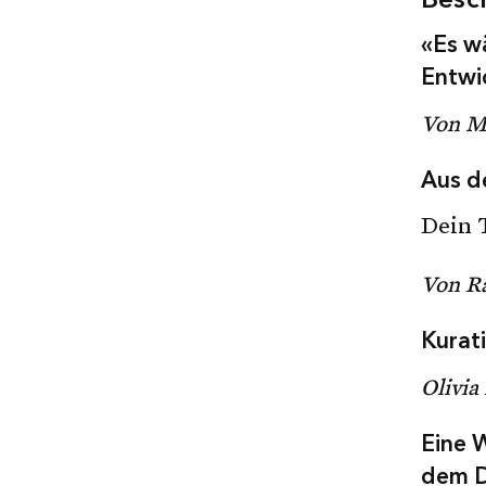
Besc
«Es w
Entwi
Von M
Aus d
Dein 
Von R
Kurati
Olivia
Eine 
dem D