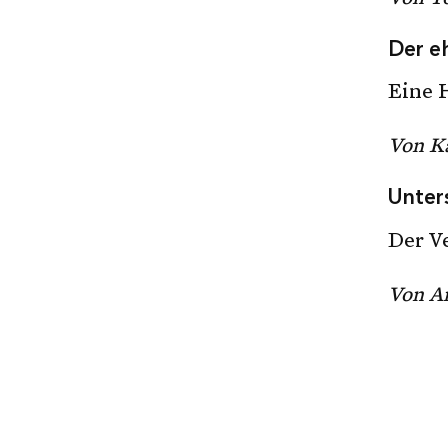
Umstellung auf 
Ich möchte kei
Der e
Eine 
Schliessen
Von Ka
Unter
Der V
Von A