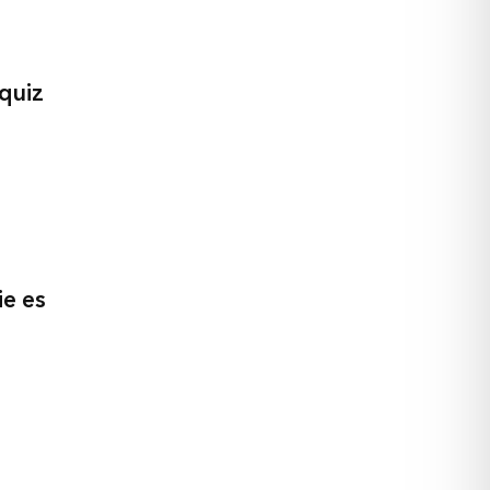
quiz
e es