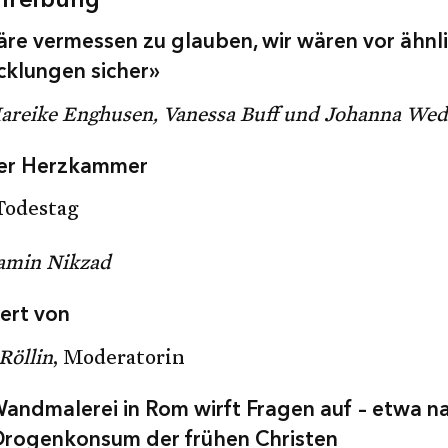
hreibung
äre vermessen zu glauben, wir wären vor ähnl
cklungen sicher»
areike Enghusen, Vanessa Buff und Johanna Wed
er Herzkammer
Todestag
amin Nikzad
ert von
 Röllin
, Moderatorin
Wandmalerei in Rom wirft Fragen auf – etwa n
rogenkonsum der frühen Christen