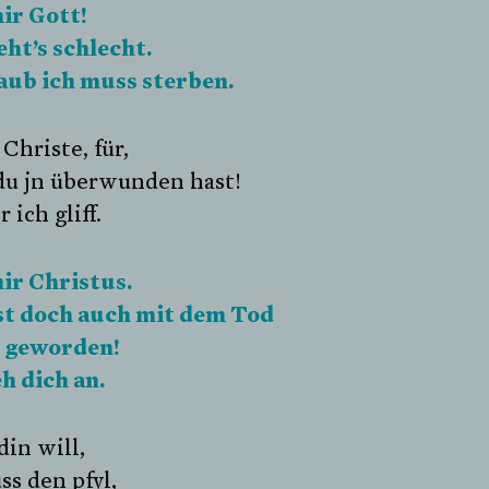
ir Gott!
ht’s schlecht.
laub ich muss sterben.
 Christe, für,
du jn überwunden hast!
 ich gliff.
mir Christus.
st doch auch mit dem Tod
g geworden!
eh dich an.
 din will,
ss den pfyl,