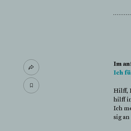
Im an
Ich f
Hilff,
hilff 
Ich me
sig an