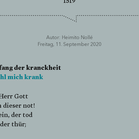
1519
Autor:
Heimito Nollé
Freitag, 11. September 2020
fang der kranckheit
ühl mich krank
 Herr Gott
in dieser not!
in, der tod
 der thür;