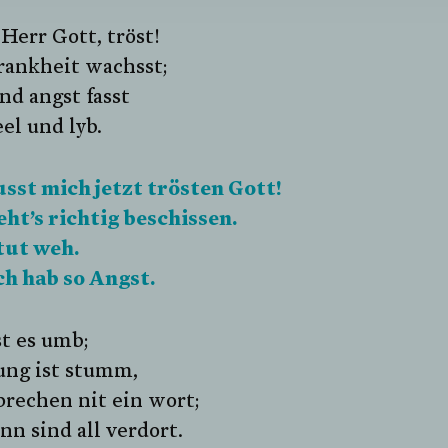
 Herr Gott, tröst!
rankheit wachsst;
d angst fasst
el und lyb.
sst mich jetzt trösten Gott!
ht’s richtig beschissen.
tut weh.
ch hab so Angst.
t es umb;
ung ist stumm,
rechen nit ein wort;
nn sind all verdort.