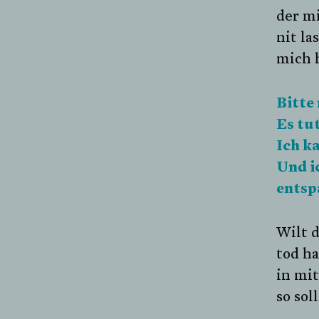
der m
nit la
mich 
Bitte
Es tut
Ich k
Und i
entsp
Wilt 
tod h
in mit
so soll