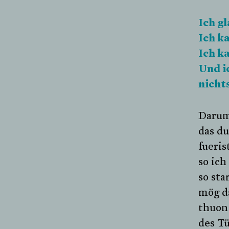
Ich gl
Ich k
Ich k
Und i
nicht
Darumb
das du
fueris
so ich
so sta
mög da
thuon
des Tü