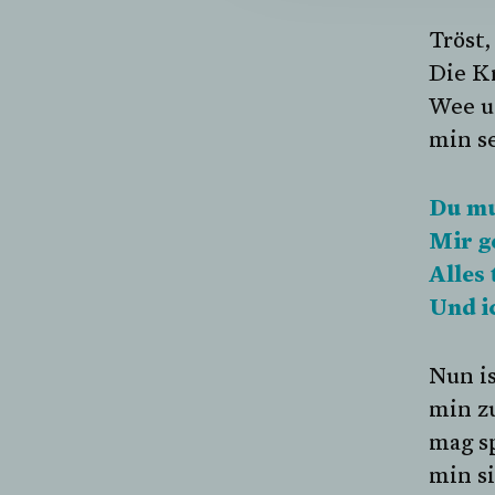
Tröst,
Die K
Wee un
min se
Du mu
Mir ge
Alles 
Und i
Nun is
min z
mag sp
min si