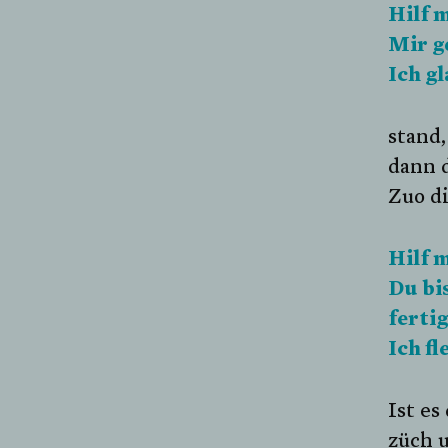
Hilf m
Mir ge
Ich g
stand,
dann 
Zuo dir
Hilf 
Du bi
ferti
Ich fl
Ist es
züch u