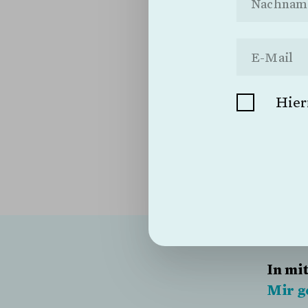
Ich kündige das
Umstellung auf 
Ich möchte kei
Hier
Schliessen
In mi
Mir ge