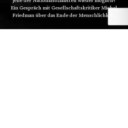
jene der Nationalsozialisten wieder möglich?
Ein Gespräch mit Gesellschaftskritiker Michel
Friedman über das Ende der Menschlichkeit.
Autorin:
Merle Schmalenbach
Autor:
Andreas Öhler
Autorin:
Susanne Leuenberger
Bild:
Martin Lengemann
Freitag, 16. November 2018
Herr Friedman, wann wurden Sie das letzte
Mal antisemitisch beschimpft?