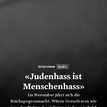
Interview
bref+
«Judenhass ist
Menschenhass»
Login
Abonnemente
Shop
Im November jährt sich die
Reichspogromnacht. Wären Greueltaten wie