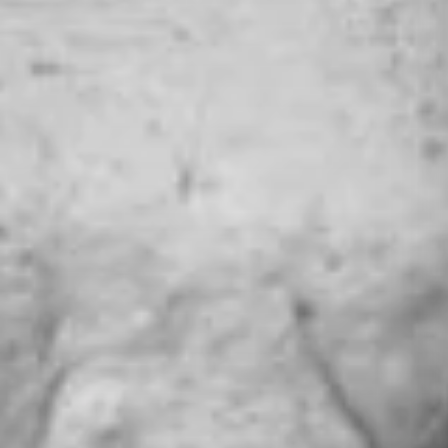
Ich möchte keine Angabe machen.
Schliessen
Jetzt Senden
Hiermit gebe ich brefmagazin.ch die Erlaubnis,
meine Daten aus diesem Formular zu nutzen.
Jetzt abonnieren