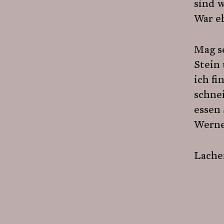
sind 
War e
Mag se
Stein 
ich fi
schne
essen 
Werne
Lachen