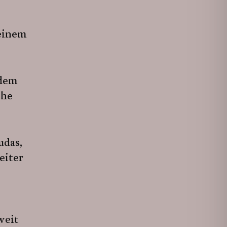
 einem
 dem
che
udas,
eiter
weit