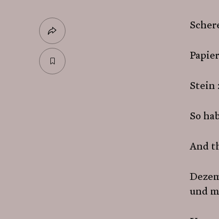
Schere
Papier
Stein
So hab
And th
Dezem
und mi