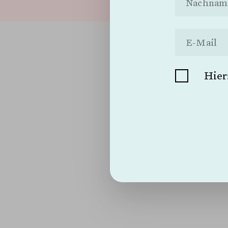
Ich kündige das
Umstellung auf 
Ich möchte kei
Hier
Schliessen