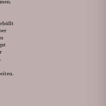
mmen.
rhüllt
ber
en
gst
r
.
eiten.