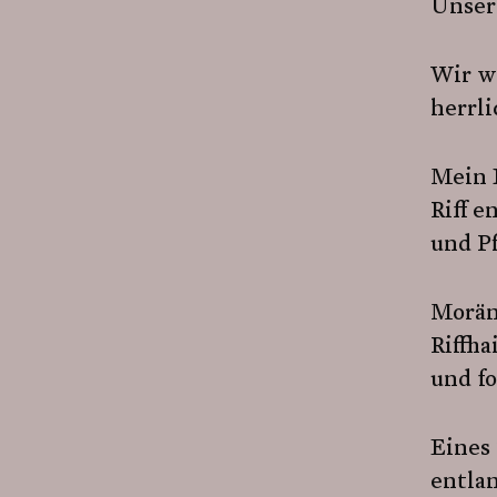
Unsere
Wir w
herrl
Mein 
Riff 
und Pf
Morän
Riffha
und fo
Eines
entla