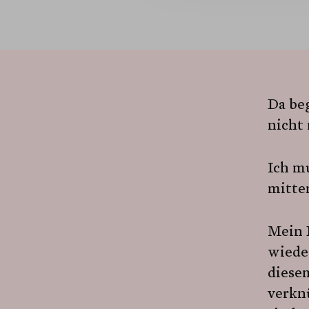
Da beg
nicht 
Ich m
mitte
Mein 
wiede
diesem
verkn