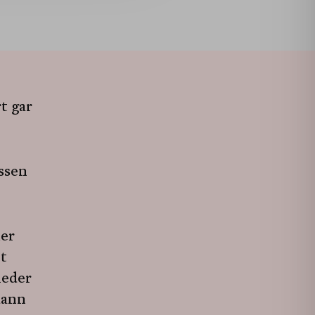
t gar
ssen
mer
t
ieder
dann