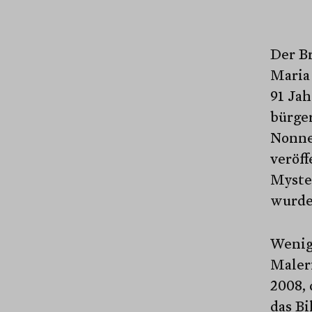
Der Br
Maria 
91 Jah
bürger
Nonne
veröff
Myster
wurde
Wenige
Maleri
2008, 
das B