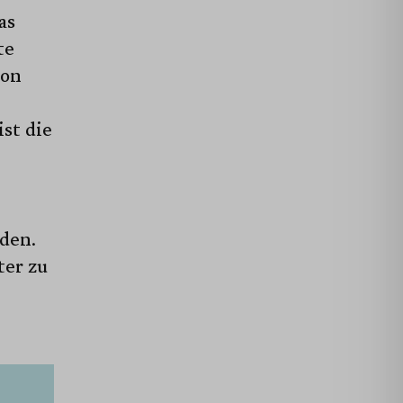
as
te
von
ist die
rden.
ter zu