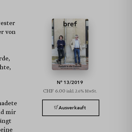
wester
er von
rde,
hte,
N° 13/2019
CHF
6.00
inkl. 2.6% MwSt.
nadete
Ausverkauft
nd mir
ängt
Seine