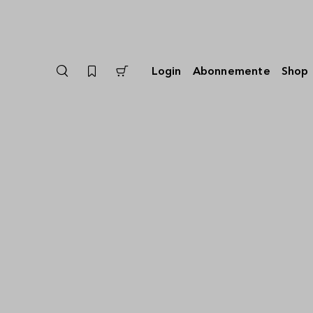
Kuratiert
von
Login
Abonnemente
Shop
Martin
Werlen