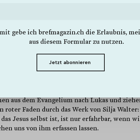
ein anderes bref Abonnement.
ne Angabe machen.
Jetzt Senden
Hiermit gebe ich brefmagazin.ch die
mit gebe ich brefmagazin.ch die Erlaubnis, me
Jetzt Senden
Melden Sie sich jetzt beim bref Magazin an!
Erlaubnis, meine Daten aus diesem
Jetzt Senden
aus diesem Formular zu nutzen.
Formular zu nutzen.
en ist der heilige Augustinus, dahinter eine
ende Stadt. Der Kirchenvater Augustinus hat 
Jetzt abonnieren
Jetzt abonnieren
-Wort in sein Leben aufgenommen: «Ich bin ge
n, Feuer auf die Erde zu werfen, und wie sehr
hte ich, es wäre schon entfacht!» Die Worte
en aus dem Evangelium nach Lukas und ziehe
n roter Faden durch das Werk von Silja Walter:
 das Jesus selbst ist, ist nur erfahrbar, wenn wi
hen uns von ihm erfassen lassen.