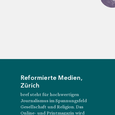
Probleme bei de
Ich kündige das
Umstellung auf 
Ich möchte kei
Schliessen
Reformierte Medien,
Zürich
bref steht für hochwertigen
Journalismus im Spannungsfeld
Gesellschaft und Religion. Das
Online- und Printmagazin wird