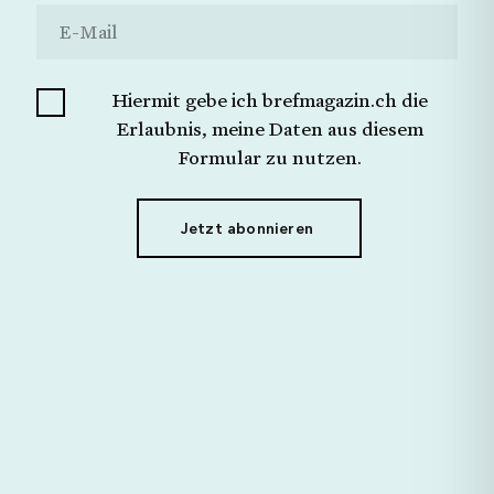
Ich möchte keine Angabe machen.
Schliessen
Jetzt Senden
Hiermit gebe ich brefmagazin.ch die
Hiermit gebe ich brefmagazin.ch die Erlaubnis,
meine Daten aus diesem Formular zu nutzen.
Erlaubnis, meine Daten aus diesem
Formular zu nutzen.
Jetzt abonnieren
Jetzt abonnieren