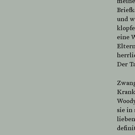
meine
Briefk
und we
klopf
eine 
Elter
herrli
Der Ta
Zwang
Krank
Woody
sie in
liebe
defin