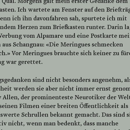
 Qual. Morgens galt mein erster Gedanke dem
asten. Ich wartete am Fenster auf den Briefträg
nn ich ihn davonfahren sah, spurtete ich mit
endem Herzen zum Briefkasten runter. Darin l
Werbung vom Alpamare und eine Postkarte mei
n aus Schangnau: «Die Meringues schmecken
ch.» Vor Meringues brauchte sich keiner zu für
g war gerettet.
sgedanken sind nicht besonders angenehm, al
heit werden sie aber nicht immer ernst geno
 Allen, der prominenteste Neurotiker der Welt
 seinen Filmen einer breiten Öffentlichkeit als
nswerte Schrullen bekannt gemacht. Das sind s
itiv nicht, wenn man bedenkt, dass manche