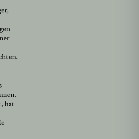
er,
agen
ner
chten.
s
mmen.
, hat
ie