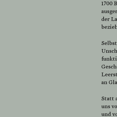
1700 B
ausge
der La
bezie
Selbs
Unsch
funkti
Geschi
Leers
an Gla
Statt 
uns vo
und vo