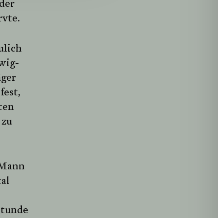
Oder
rvte.
ulich
wig-
äger
fest,
ten
 zu
 Mann
al
Stunde