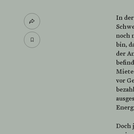
In der
Schwel
noch n
bin, d
der An
befin
Miete
vor Ge
bezah
ausges
Energ
Doch j