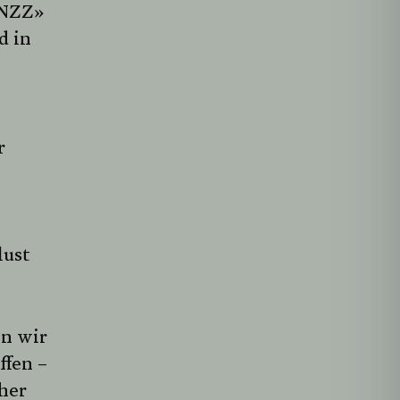
«NZZ»
d in
r
lust
en wir
ffen –
pher