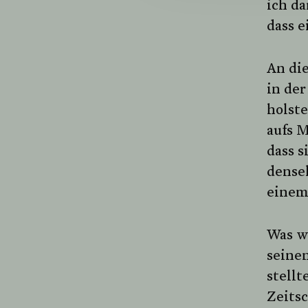
ich da
dass e
An die
in der
holst
aufs M
dass 
dense
einem
Was w
seine
stellt
Zeitsc