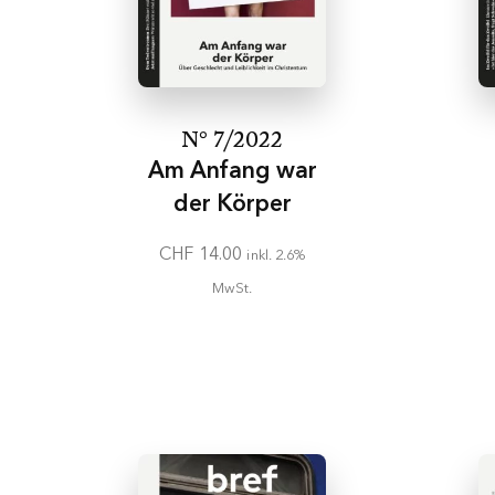
Das bref Abonne
Nur Benutzer mi
Technische Probl
Probleme bei de
N° 7/2022
Ich kündige das
Am Anfang war
Umstellung auf 
der Körper
Ich möchte kei
CHF
14.00
inkl. 2.6%
MwSt.
Schliessen
Ausverkauft