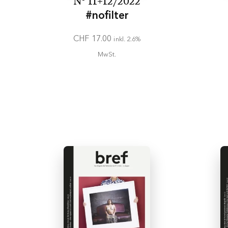
N° 11+12/2022
#nofilter
CHF
17.00
inkl. 2.6%
MwSt.
In den
Warenkorb
Ke
Melden Sie
Mich interessier