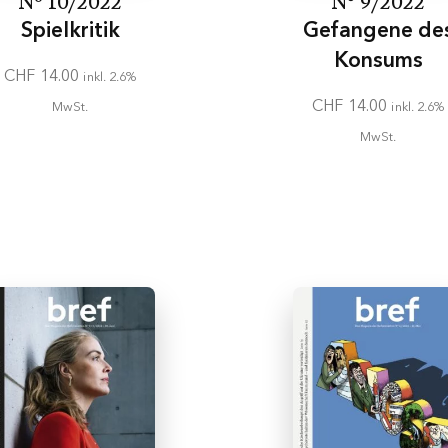
Nº 10/2022
N° 9/2022
Spielkritik
Gefangene de
Konsums
CHF
14.00
inkl. 2.6%
CHF
14.00
MwSt.
inkl. 2.6%
MwSt.
In den
In den
Warenkorb
Warenkorb
Newsletter-Anmeldung
ine bref Geschichte m
verpassen!
 sich an, um Inhalte mit Lesezeichen 
Inhalt für Abonnenten
en die bref Inhalte zu wenig.