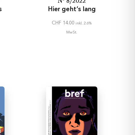
N° 8/2022
s
Hier geht’s lang
CHF
14.00
inkl. 2.6%
MwSt.
In den
Warenkorb
ehr
zu versehen